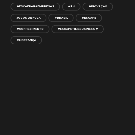
#ESCAEPARAEMPRESAS
#RH
#INOVAÇÃO
JOGOS DE FUGA
#BRASIL
#ESCAPE
#CONHECIMENTO
#ESCAPETIMEBUSINESS #
#LIDERANÇA