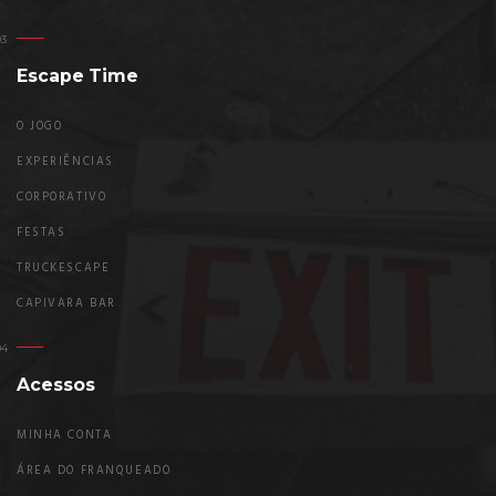
Escape Time
O JOGO
EXPERIÊNCIAS
CORPORATIVO
FESTAS
TRUCKESCAPE
CAPIVARA BAR
Acessos
MINHA CONTA
ÁREA DO FRANQUEADO