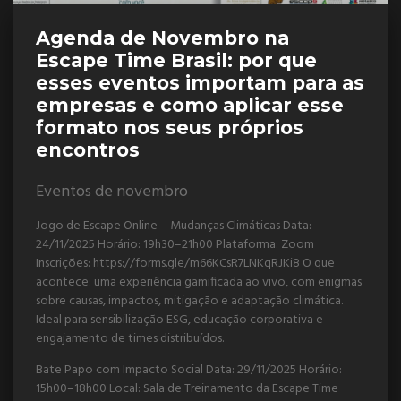
Agenda de Novembro na
Escape Time Brasil: por que
esses eventos importam para as
empresas e como aplicar esse
formato nos seus próprios
encontros
Eventos de novembro
Jogo de Escape Online – Mudanças Climáticas Data:
24/11/2025 Horário: 19h30–21h00 Plataforma: Zoom
Inscrições: https://forms.gle/m66KCsR7LNKqRJKi8 O que
acontece: uma experiência gamificada ao vivo, com enigmas
sobre causas, impactos, mitigação e adaptação climática.
Ideal para sensibilização ESG, educação corporativa e
engajamento de times distribuídos.
Bate Papo com Impacto Social Data: 29/11/2025 Horário:
15h00–18h00 Local: Sala de Treinamento da Escape Time