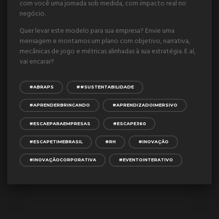
com você uma jornada sob medida, com impacto real no
negócio.
Quer levar este modelo para sua empresa? Envie uma
mensagem e montamos um plano com objetivo, narrativa,
mecânicas de jogo e métricas alinhadas à sua estratégia. E aí,
vai encarar?
#ABRAPS
##SUSTENTABILIDADE
#APRENDERBRINCANDO
#APRENDIZADOIMERSIVO
#ESCAEPARAEMPRESAS
#ESCAPE360
#ESCAPETIMEBRASIL
#RH
#INOVAÇÃO
#INOVAÇÃOCORPORATIVA
#EVENTOINTERATIVO