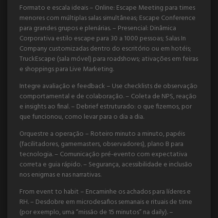
Formato e escala ideais – Online: Escape Meeting para times
menores com múltiplas salas simultâneas; Escape Conference
para grandes grupos e plenárias. – Presencial: Dinâmica
Corporativa estilo escape para 30 a 1000 pessoas; Salas In
Company customizadas dentro do escritório ou em hotéis;
TruckEscape (sala móvel) para roadshows; ativações em feiras
e shoppings para Live Marketing.
Integre avaliação e feedback – Use checklists de observação
comportamental e de colaboração. – Coleta de NPS, reação
e insights ao final. – Debrief estruturado: o que fizemos, por
que funcionou, como levar para o dia a dia.
Orquestre a operação – Roteiro minuto a minuto, papéis
(facilitadores, gamemasters, observadores), plano B para
tecnologia. – Comunicação pré-evento com expectativa
correta e guia rápido. – Segurança, acessibilidade e inclusão
nos enigmas e nas narrativas.
From event to habit – Encaminhe os achados para líderes e
RH. – Desdobre em microdesafios semanais e rituais de time
(por exemplo, uma “missão de 15 minutos” na daily). –