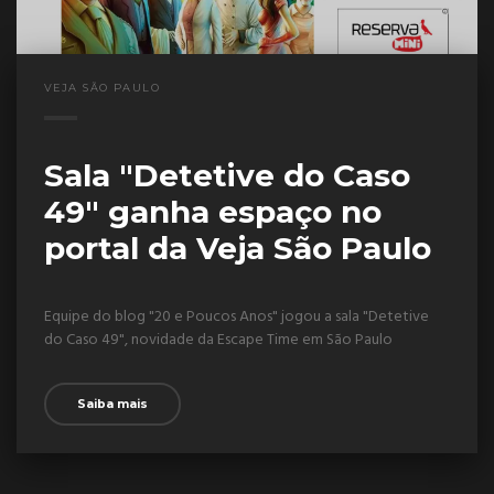
VEJA SÃO PAULO
Sala "Detetive do Caso
49" ganha espaço no
portal da Veja São Paulo
Equipe do blog "20 e Poucos Anos" jogou a sala "Detetive
do Caso 49", novidade da Escape Time em São Paulo
Saiba mais