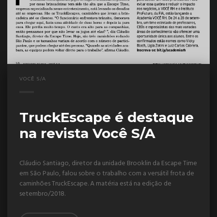
VOCÊ S/A
TruckEscape é destaque
na revista Você S/A
Cláudio Santiago, diretor da unidade Brooklin da Escape Time
em São Paulo, falou sobre o trabalho com a versátil frota de
caminhões TruckEscape. A matéria está na edição de
setembro/2018.