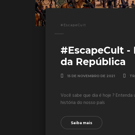
#EscapeCult
#EscapeCult -
da República
15 DE NOVEMBRO DE 2021
TR
Você sabe que dia é hoje ? Entenda
história do nosso país
Saiba mais