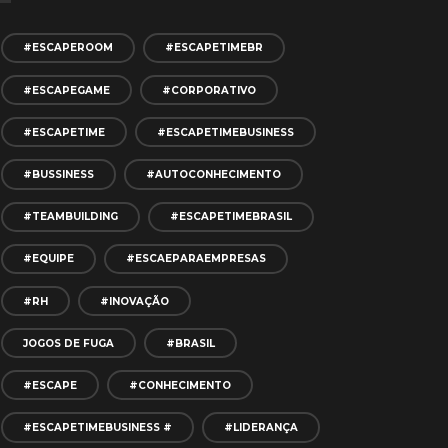
#ESCAPEROOM
#ESCAPETIMEBR
#ESCAPEGAME
#CORPORATIVO
#ESCAPETIME
#ESCAPETIMEBUSINESS
#BUSSINESS
#AUTOCONHECIMENTO
#TEAMBUILDING
#ESCAPETIMEBRASIL
#EQUIPE
#ESCAEPARAEMPRESAS
#RH
#INOVAÇÃO
JOGOS DE FUGA
#BRASIL
#ESCAPE
#CONHECIMENTO
#ESCAPETIMEBUSINESS #
#LIDERANÇA