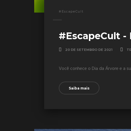
#EscapeCult
#EscapeCult - 
20 DE SETEMBRO DE 2021
T
Você conhece o Dia da Árvore e a su
Saiba mais