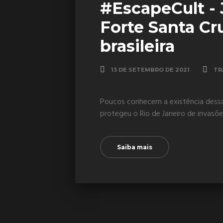
#EscapeCult - 
Forte Santa Cru
brasileira
13 DE SETEMBRO DE 2021
TR
Poucos conhecem a existência dessa
protegeu o Rio de Janeiro de invasõe
Saiba mais