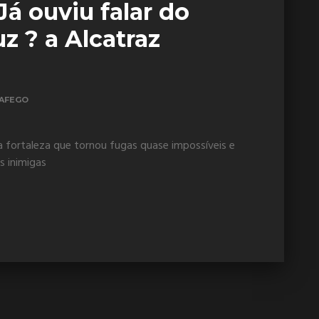
Já ouviu falar do
z ? a Alcatraz
AFEGO
 fortaleza que tornou fugas quase impossíveis e
s inimigas