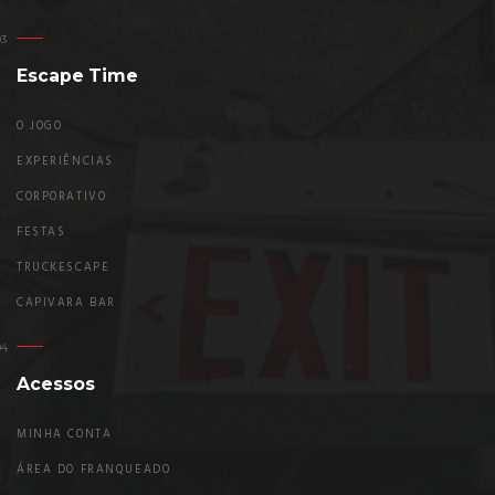
Escape Time
O JOGO
EXPERIÊNCIAS
CORPORATIVO
FESTAS
TRUCKESCAPE
CAPIVARA BAR
Acessos
MINHA CONTA
ÁREA DO FRANQUEADO