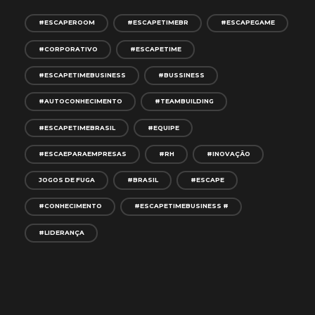
#ESCAPEROOM
#ESCAPETIMEBR
#ESCAPEGAME
#CORPORATIVO
#ESCAPETIME
#ESCAPETIMEBUSINESS
#BUSSINESS
#AUTOCONHECIMENTO
#TEAMBUILDING
#ESCAPETIMEBRASIL
#EQUIPE
#ESCAEPARAEMPRESAS
#RH
#INOVAÇÃO
JOGOS DE FUGA
#BRASIL
#ESCAPE
#CONHECIMENTO
#ESCAPETIMEBUSINESS #
#LIDERANÇA