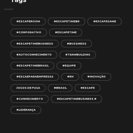
#ESCAPEROOM
#ESCAPETIMEBR
#ESCAPEGAME
#CORPORATIVO
#ESCAPETIME
#ESCAPETIMEBUSINESS
#BUSSINESS
#AUTOCONHECIMENTO
#TEAMBUILDING
#ESCAPETIMEBRASIL
#EQUIPE
#ESCAEPARAEMPRESAS
#RH
#INOVAÇÃO
JOGOS DE FUGA
#BRASIL
#ESCAPE
#CONHECIMENTO
#ESCAPETIMEBUSINESS #
#LIDERANÇA