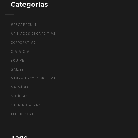
Categorias
#ESCAPECULT
AFILIADOS ESCAPE TIME
CORPORATIVO
DIA A DIA
EQUIPE
GAMES
MINHA ESCOLA NO TIME
NA MÍDIA
NOTÍCIAS
SALA ALCATRAZ
TRUCKESCAPE
Tags