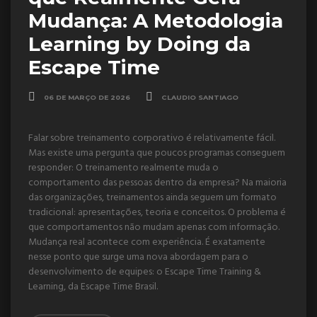
Mudança: A Metodologia
Learning by Doing da
Escape Time
06 DE MARÇO DE 2026
CLAUDIO SANTIAGO
Falar sobre treinamento corporativo é relativamente fácil.
Mas existe uma pergunta que poucos programas conseguem
responder: O treinamento realmente muda o
comportamento das pessoas dentro da empresa? Na maioria
das organizações, treinamentos ainda seguem um formato
tradicional: apresentações, teoria e conceitos. O problema é
que comportamentos não mudam apenas com informação.
Mudança real acontece com experiência. É exatamente
nesse ponto que surge uma nova abordagem para o
desenvolvimento de equipes: o Escape Time Training &
Learning, da Escape Time Brasil.