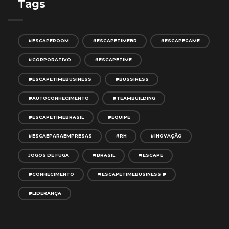
Tags
#ESCAPEROOM
#ESCAPETIMEBR
#ESCAPEGAME
#CORPORATIVO
#ESCAPETIME
#ESCAPETIMEBUSINESS
#BUSSINESS
#AUTOCONHECIMENTO
#TEAMBUILDING
#ESCAPETIMEBRASIL
#EQUIPE
#ESCAEPARAEMPRESAS
#RH
#INOVAÇÃO
JOGOS DE FUGA
#BRASIL
#ESCAPE
#CONHECIMENTO
#ESCAPETIMEBUSINESS #
#LIDERANÇA