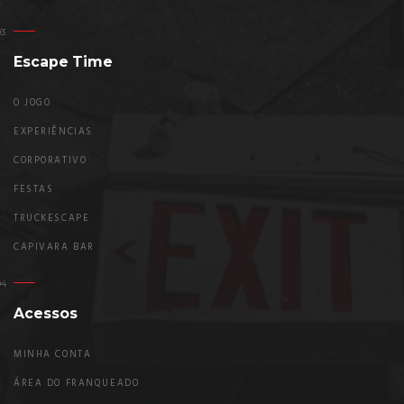
Escape Time
O JOGO
EXPERIÊNCIAS
CORPORATIVO
FESTAS
TRUCKESCAPE
CAPIVARA BAR
Acessos
MINHA CONTA
ÁREA DO FRANQUEADO