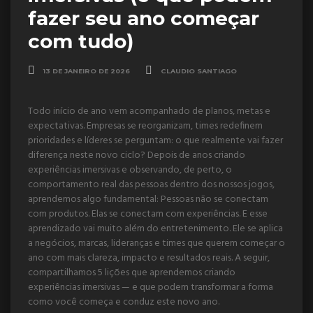
fazer seu ano começar
com tudo)
13 DE JANEIRO DE 2026
CLAUDIO SANTIAGO
Todo início de ano vem acompanhado de planos, metas e
expectativas. Empresas se reorganizam, times redefinem
prioridades e líderes se perguntam: o que realmente vai fazer
diferença neste novo ciclo? Depois de anos criando
experiências imersivas e observando, de perto, o
comportamento real das pessoas dentro dos nossos jogos,
aprendemos algo fundamental: Pessoas não se conectam
com produtos. Elas se conectam com experiências. E esse
aprendizado vai muito além do entretenimento. Ele se aplica
a negócios, marcas, lideranças e times que querem começar o
ano com mais clareza, impacto e resultados reais. A seguir,
compartilhamos 5 lições que aprendemos criando
experiências imersivas — e que podem transformar a forma
como você começa e conduz este novo ano.