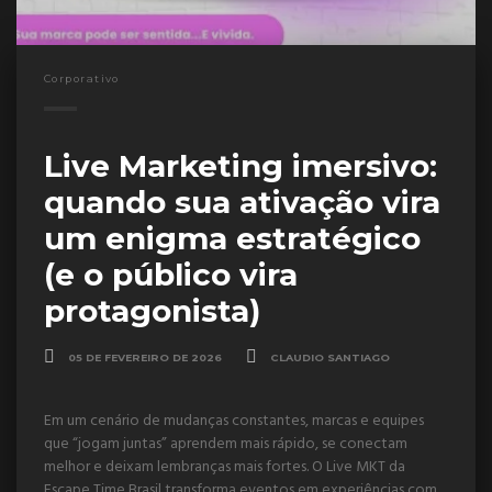
Corporativo
Live Marketing imersivo:
quando sua ativação vira
um enigma estratégico
(e o público vira
protagonista)
05 DE FEVEREIRO DE 2026
CLAUDIO SANTIAGO
Em um cenário de mudanças constantes, marcas e equipes
que “jogam juntas” aprendem mais rápido, se conectam
melhor e deixam lembranças mais fortes. O Live MKT da
Escape Time Brasil transforma eventos em experiências com