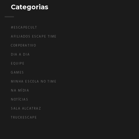
Categorias
#ESCAPECULT
AFILIADOS ESCAPE TIME
CORPORATIVO
DIA A DIA
EQUIPE
GAMES
MINHA ESCOLA NO TIME
NA MÍDIA
NOTÍCIAS
SALA ALCATRAZ
TRUCKESCAPE