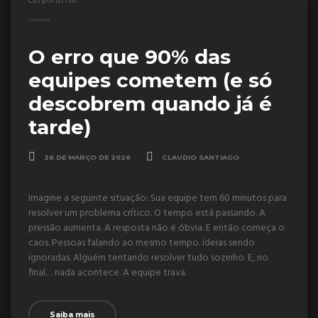
Corporativo
O erro que 90% das
equipes cometem (e só
descobrem quando já é
tarde)
26 DE MARÇO DE 2026
CLAUDIO SANTIAGO
Imagine a seguinte situação: Sua equipe tem 60 minutos para
resolver um problema crítico. O tempo está passando. A
pressão aumenta. A resposta não é óbvia. E então começa o
caos. Pessoas falando ao mesmo tempo. Ideias sendo
ignoradas. Alguém tentando resolver tudo sozinho. E, no
final… nada acontece. A equipe trava.
Saiba mais