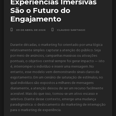
Experiências Imersivas
São o Futuro do
Engajamento
09 DE ABRIL DE 2026
CLAUDIO SANTIAGO
Durante décadas, o marketing foi orientado por uma lógica
relativamente simples: capturar a atenção do público. Seja
por meio de anúncios, campanhas massivas ou ativações
pontuais, o objetivo central sempre foi gerar impacto — isto
é, interromper o indivíduo e inserir uma mensagem. No
entanto, esse modelo vem demonstrando sinais claros de
esgotamento. Em um cenário de saturação de estímulos, no
qual indivíduos são expostos a milhares de mensagens
diariamente, a atenção deixou de ser um recurso facilmente
acessível. Mais do que isso, tornou-se um ativo escasso e
seletivo. Diante desse contexto, emerge uma mudança
paradigmática: o deslocamento do marketing de interrupção
para o marketing de experiência.