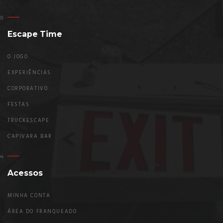
Escape Time
O JOGO
EXPERIÊNCIAS
CORPORATIVO
FESTAS
TRUCKESCAPE
CAPIVARA BAR
Acessos
MINHA CONTA
ÁREA DO FRANQUEADO