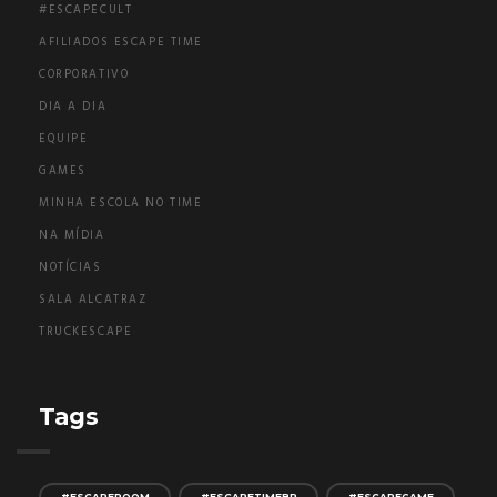
#ESCAPECULT
AFILIADOS ESCAPE TIME
CORPORATIVO
DIA A DIA
EQUIPE
GAMES
MINHA ESCOLA NO TIME
NA MÍDIA
NOTÍCIAS
SALA ALCATRAZ
TRUCKESCAPE
Tags