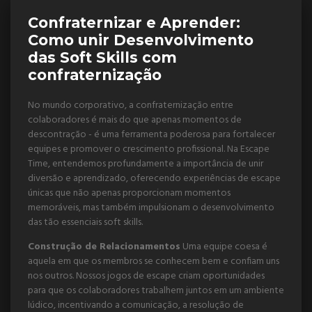
Confraternizar e Aprender:
Como unir Desenvolvimento
das Soft Skills com
confraternização
No mundo corporativo, a confraternização entre
colaboradores é mais do que apenas momentos de
descontração - é uma ferramenta poderosa para fortalecer
equipes e promover o crescimento profissional. Na Escape
Time, entendemos profundamente a importância de unir
diversão e aprendizado, oferecendo experiências de escape
únicas que não apenas proporcionam momentos
memoráveis, mas também impulsionam o desenvolvimento
das tão essenciais soft skills.
Construção de Relacionamentos
Uma equipe coesa é
aquela em que os membros se conhecem bem e confiam uns
nos outros. Nossos jogos de escape criam oportunidades
para que os colaboradores trabalhem juntos em um ambiente
lúdico, incentivando a comunicação, a resolução de