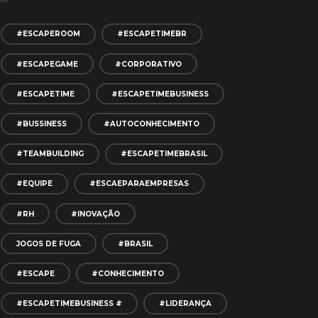
#ESCAPEROOM
#ESCAPETIMEBR
#ESCAPEGAME
#CORPORATIVO
#ESCAPETIME
#ESCAPETIMEBUSINESS
#BUSSINESS
#AUTOCONHECIMENTO
#TEAMBUILDING
#ESCAPETIMEBRASIL
#EQUIPE
#ESCAEPARAEMPRESAS
#RH
#INOVAÇÃO
JOGOS DE FUGA
#BRASIL
#ESCAPE
#CONHECIMENTO
#ESCAPETIMEBUSINESS #
#LIDERANÇA