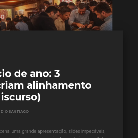
cio de ano: 3
criam alinhamento
discurso)
UDIO SANTIAGO
ena: uma grande apresentação, slides impecáveis,